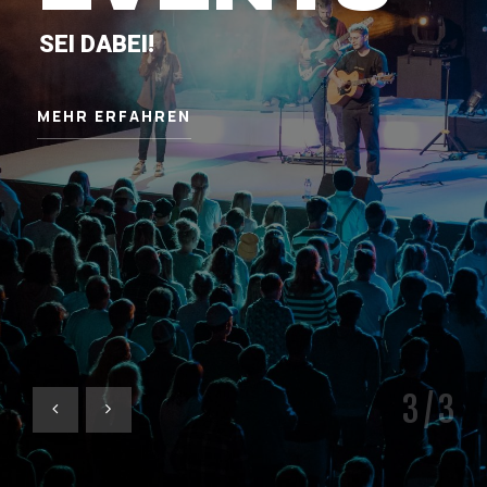
SEI DABEI!
MEHR ERFAHREN
3
/ 3