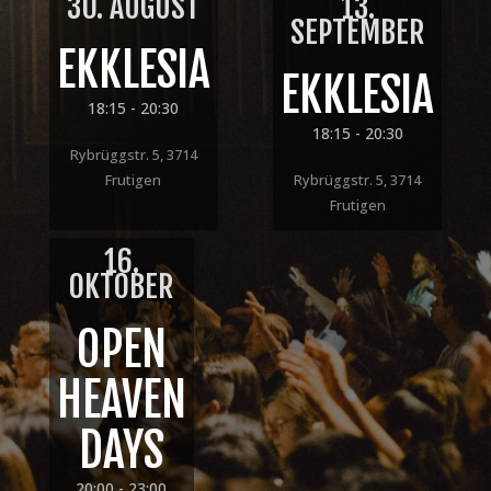
30. AUGUST
13.
SEPTEMBER
EKKLESIA
EKKLESIA
18:15
- 20:30
18:15
- 20:30
Rybrüggstr. 5, 3714
Frutigen
Rybrüggstr. 5, 3714
Frutigen
16.
OKTOBER
OPEN
HEAVEN
DAYS
20:00
- 23:00