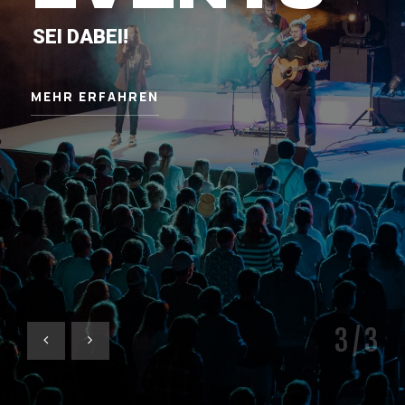
SEI DABEI!
MEHR ERFAHREN
3
/ 3