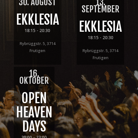
30. AUGUST
13.
SEPTEMBER
EKKLESIA
EKKLESIA
18:15
- 20:30
18:15
- 20:30
Rybrüggstr. 5, 3714
Frutigen
Rybrüggstr. 5, 3714
Frutigen
16.
OKTOBER
OPEN
HEAVEN
DAYS
20:00
- 23:00